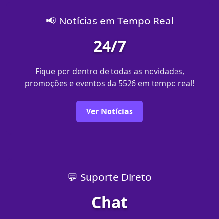
📢 Notícias em Tempo Real
24/7
Fique por dentro de todas as novidades,
promoções e eventos da 5526 em tempo real!
Ver Notícias
💬 Suporte Direto
Chat