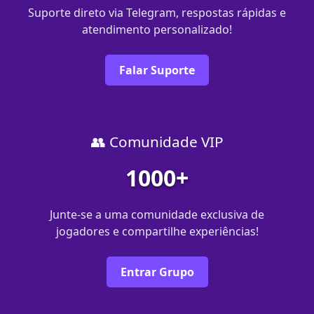
Suporte direto via Telegram, respostas rápidas e
atendimento personalizado!
Falar Suporte
👥 Comunidade VIP
1000+
Junte-se a uma comunidade exclusiva de
jogadores e compartilhe experiências!
Entrar Grupo