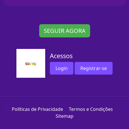
SEGUIR AGORA
Acessos
Login
Registrar-se
Políticas de Privacidade
Termos e Condições
Sitemap