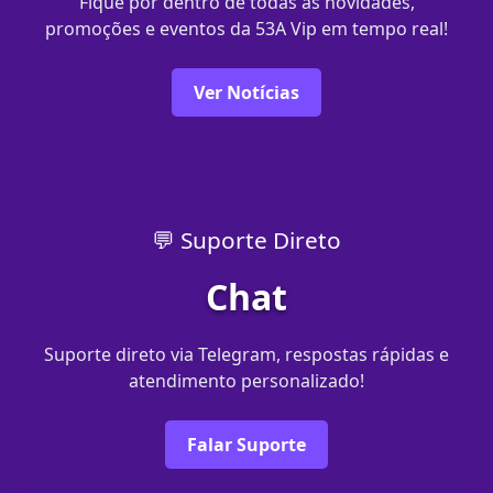
Fique por dentro de todas as novidades,
promoções e eventos da 53A Vip em tempo real!
Ver Notícias
💬 Suporte Direto
Chat
Suporte direto via Telegram, respostas rápidas e
atendimento personalizado!
Falar Suporte