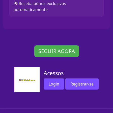
🎁 Receba bônus exclusivos
automaticamente
SEGUIR AGORA
Acessos
Login
Registrar-se