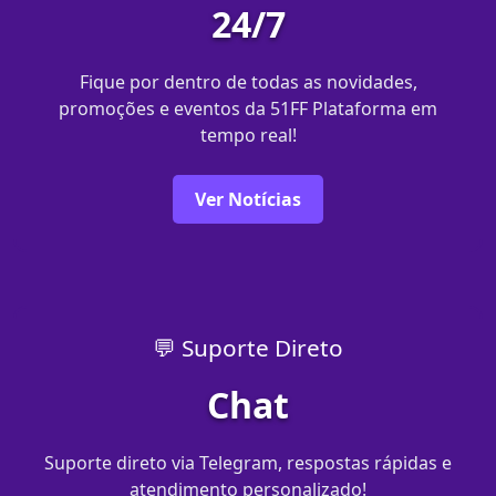
24/7
Fique por dentro de todas as novidades,
promoções e eventos da 51FF Plataforma em
tempo real!
Ver Notícias
💬 Suporte Direto
Chat
Suporte direto via Telegram, respostas rápidas e
atendimento personalizado!