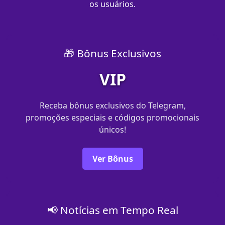
os usuários.
🎁 Bônus Exclusivos
VIP
Receba bônus exclusivos do Telegram,
promoções especiais e códigos promocionais
únicos!
Ver Bônus
📢 Notícias em Tempo Real