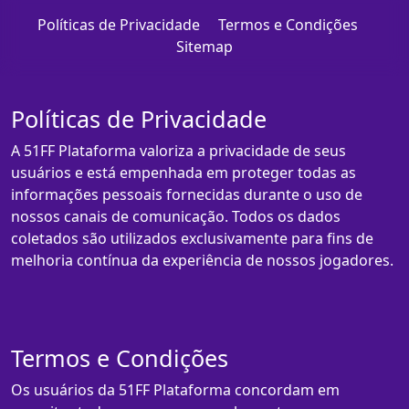
Políticas de Privacidade
Termos e Condições
Sitemap
Políticas de Privacidade
A 51FF Plataforma valoriza a privacidade de seus
usuários e está empenhada em proteger todas as
informações pessoais fornecidas durante o uso de
nossos canais de comunicação. Todos os dados
coletados são utilizados exclusivamente para fins de
melhoria contínua da experiência de nossos jogadores.
Termos e Condições
Os usuários da 51FF Plataforma concordam em