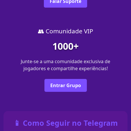
Falar Suporte
👥 Comunidade VIP
1000+
Junte-se a uma comunidade exclusiva de
jogadores e compartilhe experiências!
Entrar Grupo
📱 Como Seguir no Telegram