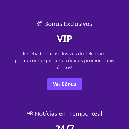
🎁 Bônus Exclusivos
VIP
Receba bônus exclusivos do Telegram,
promoções especiais e códigos promocionais
únicos!
Ver Bônus
📢 Notícias em Tempo Real
24/7