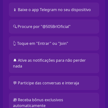
📱 Baixe o app Telegram no seu dispositivo
🔍 Procure por "@505BrlOficial"
👆 Toque em "Entrar" ou "Join"
🔔 Ative as notificações para não perder
nada
💬 Participe das conversas e interaja
🎁 Receba bônus exclusivos
automaticamente