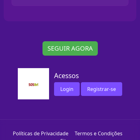
SEGUIR AGORA
Acessos
Login
Registrar-se
Políticas de Privacidade
Termos e Condições