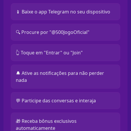
📱 Baixe o app Telegram no seu dispositivo
🔍 Procure por "@500JogoOficial"
👆 Toque em "Entrar" ou "Join"
🔔 Ative as notificações para não perder
nada
💬 Participe das conversas e interaja
🎁 Receba bônus exclusivos
automaticamente