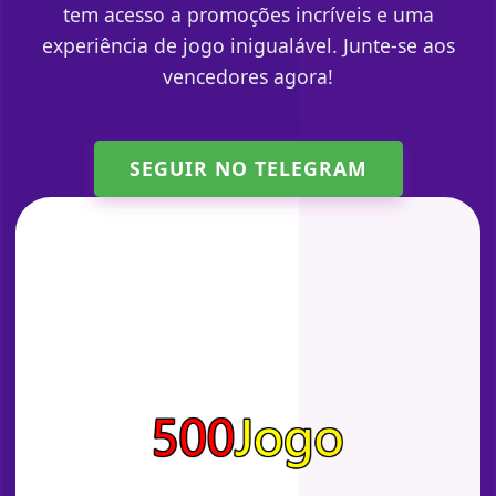
tem acesso a promoções incríveis e uma
experiência de jogo inigualável. Junte-se aos
vencedores agora!
SEGUIR NO TELEGRAM