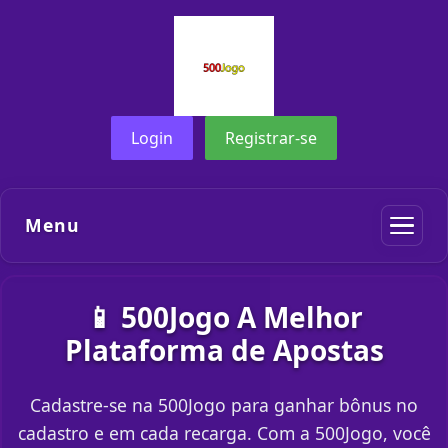
Login
Registrar-se
Menu
📱 500Jogo A Melhor
Plataforma de Apostas
Cadastre-se na 500Jogo para ganhar bônus no
cadastro e em cada recarga. Com a 500Jogo, você