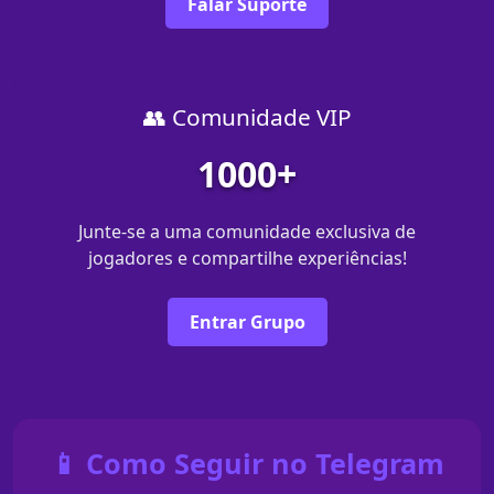
Falar Suporte
👥 Comunidade VIP
1000+
Junte-se a uma comunidade exclusiva de
jogadores e compartilhe experiências!
Entrar Grupo
📱 Como Seguir no Telegram