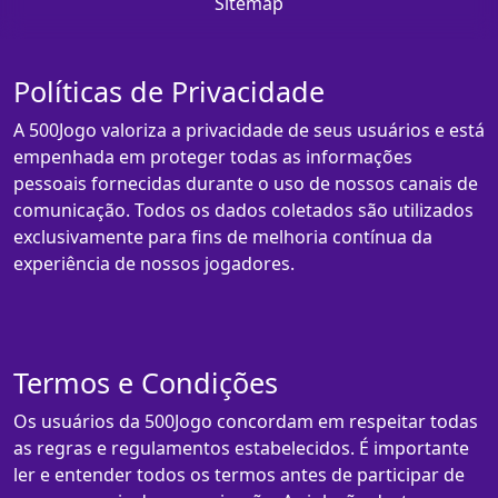
Sitemap
Políticas de Privacidade
A 500Jogo valoriza a privacidade de seus usuários e está
empenhada em proteger todas as informações
pessoais fornecidas durante o uso de nossos canais de
comunicação. Todos os dados coletados são utilizados
exclusivamente para fins de melhoria contínua da
experiência de nossos jogadores.
Termos e Condições
Os usuários da 500Jogo concordam em respeitar todas
as regras e regulamentos estabelecidos. É importante
ler e entender todos os termos antes de participar de