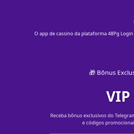
O app de cassino da plataforma 48Pg Login
🎁 Bônus Exclu
VIP
Receba bônus exclusivos do Telegra
e códigos promocionai