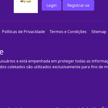
Login
Registrar-se
Políticas de Privacidade
Termos e Condições
Sitemap
de
s usuários e está empenhada em proteger todas as informa
os coletados são utilizados exclusivamente para fins de m