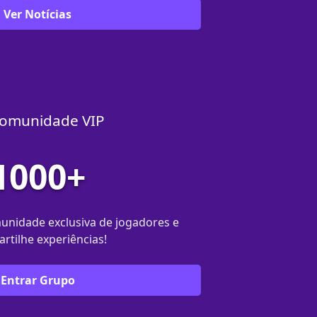
Ver Notícias
Comunidade VIP
1000+
unidade exclusiva de jogadores e
rtilhe experiências!
Entrar Grupo