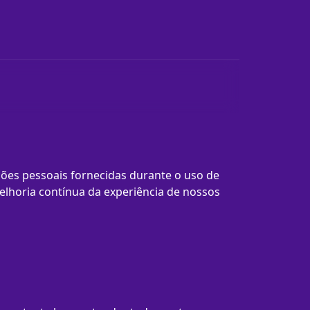
ções pessoais fornecidas durante o uso de
elhoria contínua da experiência de nossos