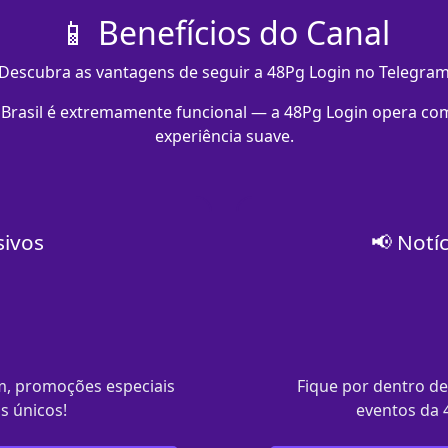
📱 Benefícios do Canal
Descubra as vantagens de seguir a 48Pg Login no Telegra
 Brasil é extremamente funcional — a 48Pg Login opera com
experiência suave.
sivos
📢 Notí
m, promoções especiais
Fique por dentro d
s únicos!
eventos da 