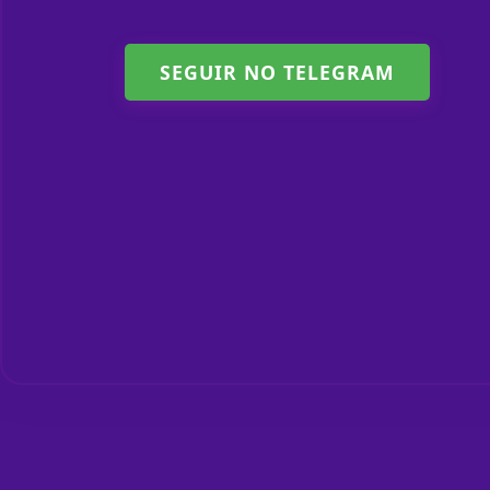
SEGUIR NO TELEGRAM