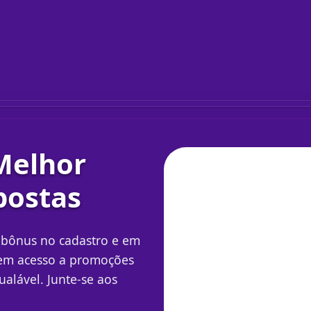
Melhor
postas
 bônus no cadastro e em
tem acesso a promoções
ualável. Junte-se aos