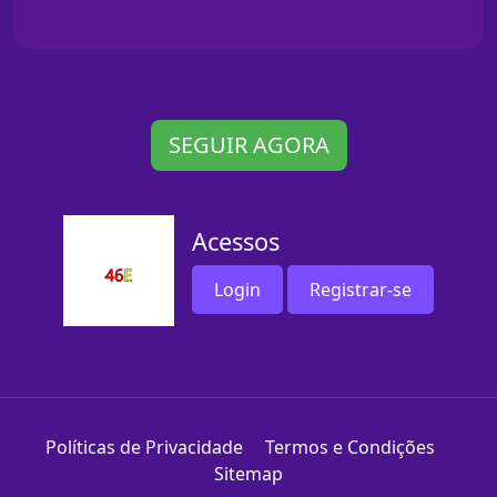
SEGUIR AGORA
Acessos
Login
Registrar-se
Políticas de Privacidade
Termos e Condições
Sitemap