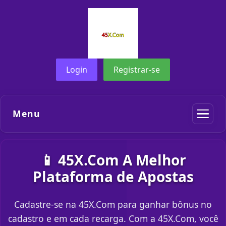
Login
Registrar-se
Menu
📱 45X.Com A Melhor
Plataforma de Apostas
Cadastre-se na 45X.Com para ganhar bônus no
cadastro e em cada recarga. Com a 45X.Com, você