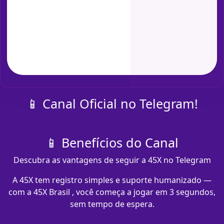
📱 Canal Oficial no Telegram!
📱 Benefícios do Canal
Descubra as vantagens de seguir a 45X no Telegram
A 45X tem registro simples e suporte humanizado —
com a 45X Brasil , você começa a jogar em 3 segundos,
sem tempo de espera.