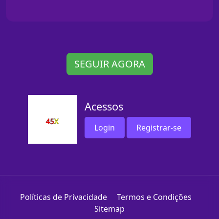
SEGUIR AGORA
Acessos
Login
Registrar-se
Políticas de Privacidade
Termos e Condições
Sitemap