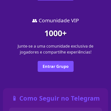
👥 Comunidade VIP
1000+
Junte-se a uma comunidade exclusiva de
jogadores e compartilhe experiências!
Entrar Grupo
📱 Como Seguir no Telegram