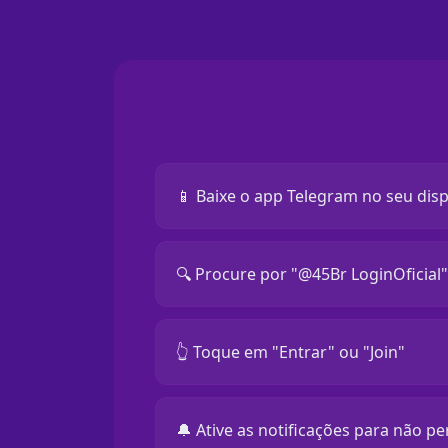
📱 Baixe o app Telegram no seu disp
🔍 Procure por "@45Br LoginOficial"
👆 Toque em "Entrar" ou "Join"
🔔 Ative as notificações para não p