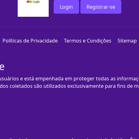
Login
Registrar-se
Políticas de Privacidade
Termos e Condições
Sitemap
de
s usuários e está empenhada em proteger todas as informaç
os coletados são utilizados exclusivamente para fins de m