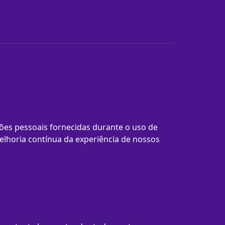
ões pessoais fornecidas durante o uso de
elhoria contínua da experiência de nossos