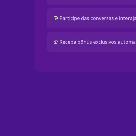
💬 Participe das conversas e interaj
🎁 Receba bônus exclusivos autom