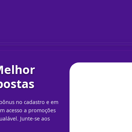
Melhor
postas
 bônus no cadastro e em
tem acesso a promoções
ualável. Junte-se aos