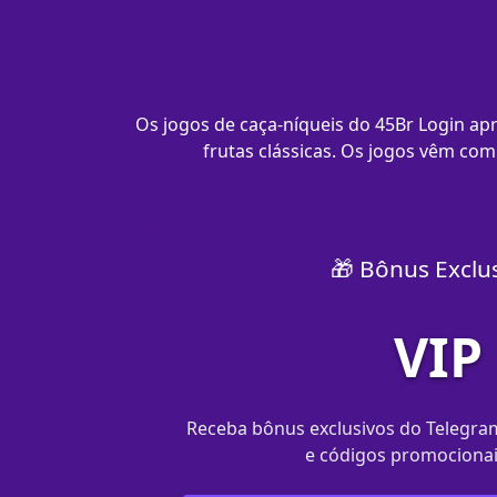
Os jogos de caça-níqueis do 45Br Login apr
frutas clássicas. Os jogos vêm com
🎁 Bônus Exclu
VIP
Receba bônus exclusivos do Telegra
e códigos promocionai