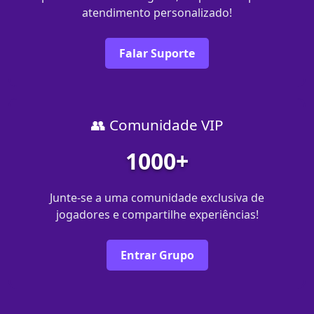
atendimento personalizado!
Falar Suporte
👥 Comunidade VIP
1000+
Junte-se a uma comunidade exclusiva de
jogadores e compartilhe experiências!
Entrar Grupo