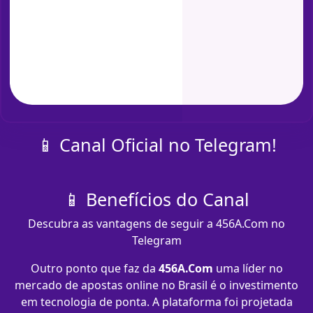
📱 Canal Oficial no Telegram!
📱 Benefícios do Canal
Descubra as vantagens de seguir a 456A.Com no
Telegram
Outro ponto que faz da
456A.Com
uma líder no
mercado de apostas online no Brasil é o investimento
em tecnologia de ponta. A plataforma foi projetada