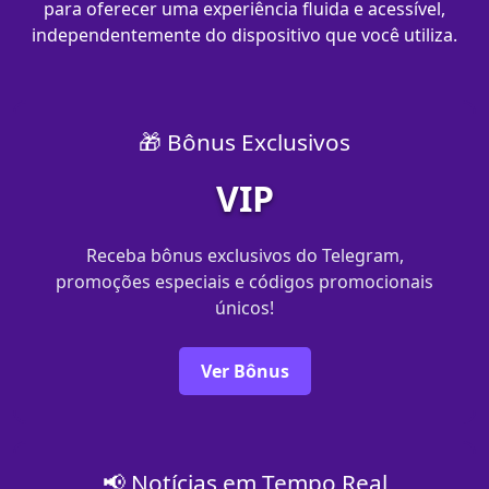
para oferecer uma experiência fluida e acessível,
independentemente do dispositivo que você utiliza.
🎁 Bônus Exclusivos
VIP
Receba bônus exclusivos do Telegram,
promoções especiais e códigos promocionais
únicos!
Ver Bônus
📢 Notícias em Tempo Real