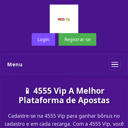
Login
Registrar-se
Menu
📱 4555 Vip A Melhor
Plataforma de Apostas
Cadastre-se na 4555 Vip para ganhar bônus no
cadastro e em cada recarga. Com a 4555 Vip, você