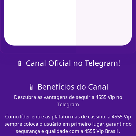
📱 Canal Oficial no Telegram!
📱 Benefícios do Canal
Descubra as vantagens de seguir a 4555 Vip no
Telegram
Como líder entre as plataformas de cassino, a 4555 Vip
sempre coloca o usuário em primeiro lugar, garantindo
segurança e qualidade com a 4555 Vip Brasil .