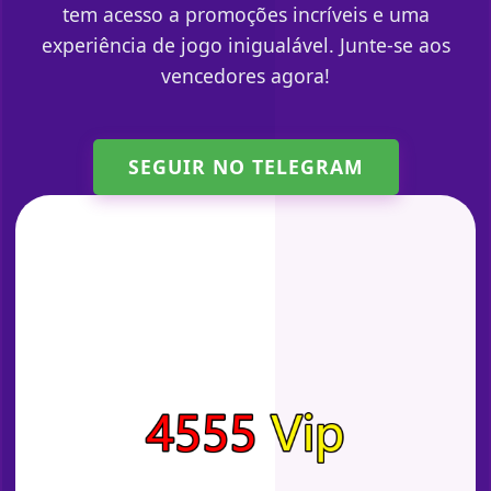
tem acesso a promoções incríveis e uma
experiência de jogo inigualável. Junte-se aos
vencedores agora!
SEGUIR NO TELEGRAM