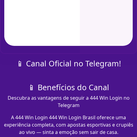
📱 Canal Oficial no Telegram!
📱 Benefícios do Canal
Descubra as vantagens de seguir a 444 Win Login no
Telegram
A 444 Win Login 444 Win Login Brasil oferece uma
experiência completa, com apostas esportivas e crupiês
ao vivo — sinta a emoção sem sair de casa.