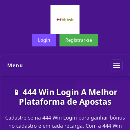
Login
Registrar-se
Menu
📱 444 Win Login A Melhor
Plataforma de Apostas
Cadastre-se na 444 Win Login para ganhar bônus
no cadastro e em cada recarga. Com a 444 Win