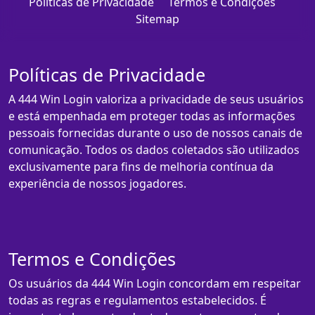
Políticas de Privacidade
Termos e Condições
Sitemap
Políticas de Privacidade
A 444 Win Login valoriza a privacidade de seus usuários
e está empenhada em proteger todas as informações
pessoais fornecidas durante o uso de nossos canais de
comunicação. Todos os dados coletados são utilizados
exclusivamente para fins de melhoria contínua da
experiência de nossos jogadores.
Termos e Condições
Os usuários da 444 Win Login concordam em respeitar
todas as regras e regulamentos estabelecidos. É