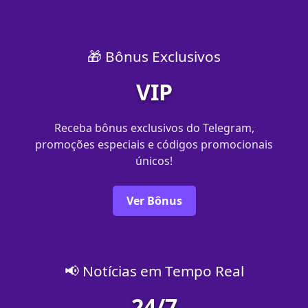
🎁 Bônus Exclusivos
VIP
Receba bônus exclusivos do Telegram,
promoções especiais e códigos promocionais
únicos!
Ver Bônus
📢 Notícias em Tempo Real
24/7