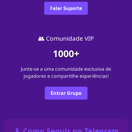
Falar Suporte
👥 Comunidade VIP
1000+
Junte-se a uma comunidade exclusiva de
jogadores e compartilhe experiências!
Entrar Grupo
📱 Como Seguir no Telegram