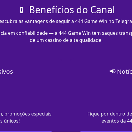
📱 Benefícios do Canal
escubra as vantagens de seguir a 444 Game Win no Telegr
ncia em confiabilidade — a 444 Game Win tem saques trans
de um cassino de alta qualidade.
sivos
📢 Notí
m, promoções especiais
Fique por dentro d
s únicos!
eventos da 4