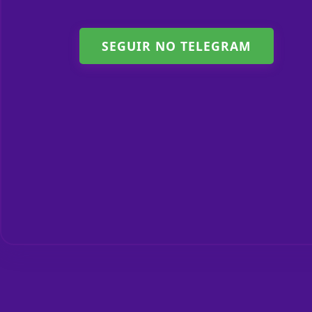
SEGUIR NO TELEGRAM