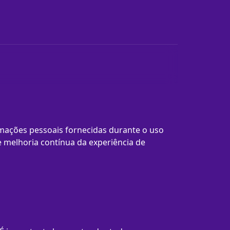
mações pessoais fornecidas durante o uso
e melhoria contínua da experiência de