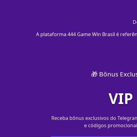
D
A plataforma 444 Game Win Brasil é referê
🎁 Bônus Exclu
VIP
Receba bônus exclusivos do Telegra
e códigos promocionai