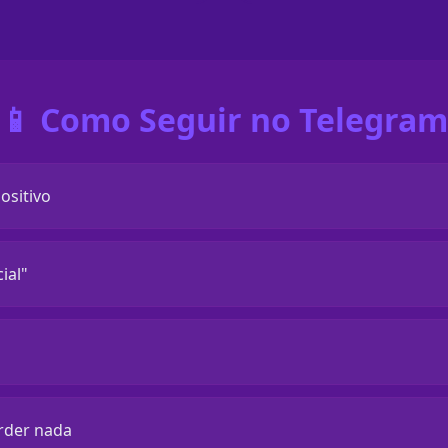
📱 Como Seguir no Telegram
ositivo
ial"
erder nada