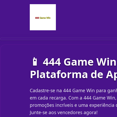
📱 444 Game Win
Plataforma de A
Cadastre-se na 444 Game Win para ganh
em cada recarga. Com a 444 Game Win, 
promoções incríveis e uma experiência d
Junte-se aos vencedores agora!