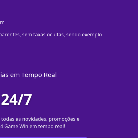
am
parentes, sem taxas ocultas, sendo exemplo
cias em Tempo Real
24/7
e todas as novidades, promoções e
44 Game Win em tempo real!