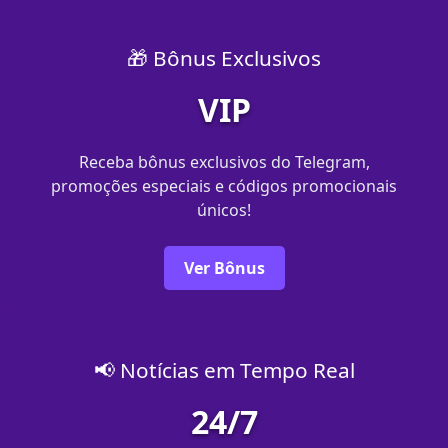
🎁 Bônus Exclusivos
VIP
Receba bônus exclusivos do Telegram,
promoções especiais e códigos promocionais
únicos!
Ver Bônus
📢 Notícias em Tempo Real
24/7