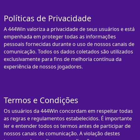
Políticas de Privacidade
A 444Win valoriza a privacidade de seus usuários e está
empenhada em proteger todas as informações
pessoais fornecidas durante o uso de nossos canais de
comunicação. Todos os dados coletados são utilizados
exclusivamente para fins de melhoria contínua da
experiência de nossos jogadores.
Termos e Condições
Os usuários da 444Win concordam em respeitar todas
as regras e regulamentos estabelecidos. É importante
ler e entender todos os termos antes de participar de
nossos canais de comunicação. A violação destes