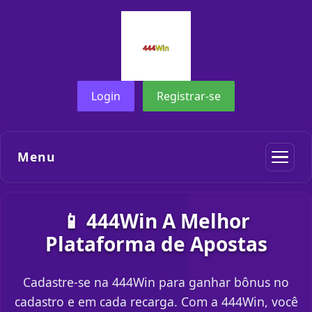
Login
Registrar-se
Menu
📱 444Win A Melhor
Plataforma de Apostas
Cadastre-se na 444Win para ganhar bônus no
cadastro e em cada recarga. Com a 444Win, você