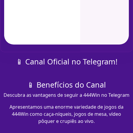
📱 Canal Oficial no Telegram!
📱 Benefícios do Canal
Descubra as vantagens de seguir a 444Win no Telegram
Apresentamos uma enorme variedade de jogos da
444Win como caça-níqueis, jogos de mesa, vídeo
pôquer e crupiês ao vivo.