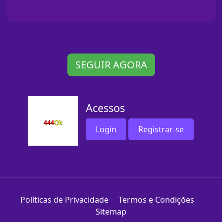
SEGUIR AGORA
Acessos
Login
Registrar-se
Políticas de Privacidade
Termos e Condições
Sitemap