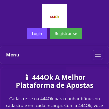
Login
Registrar-se
Menu
📱 444Ok A Melhor
Plataforma de Apostas
Cadastre-se na 444Ok para ganhar bônus no
cadastro e em cada recarga. Com a 444Ok, você