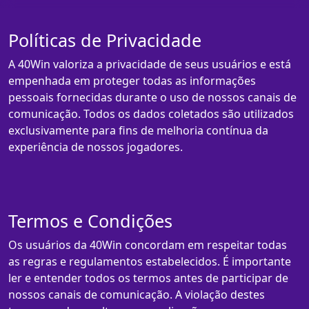
Políticas de Privacidade
A 40Win valoriza a privacidade de seus usuários e está
empenhada em proteger todas as informações
pessoais fornecidas durante o uso de nossos canais de
comunicação. Todos os dados coletados são utilizados
exclusivamente para fins de melhoria contínua da
experiência de nossos jogadores.
Termos e Condições
Os usuários da 40Win concordam em respeitar todas
as regras e regulamentos estabelecidos. É importante
ler e entender todos os termos antes de participar de
nossos canais de comunicação. A violação destes