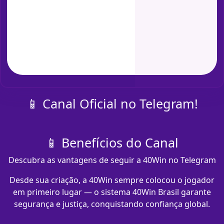
📱 Canal Oficial no Telegram!
📱 Benefícios do Canal
Descubra as vantagens de seguir a 40Win no Telegram
Desde sua criação, a 40Win sempre colocou o jogador
em primeiro lugar — o sistema 40Win Brasil garante
segurança e justiça, conquistando confiança global.