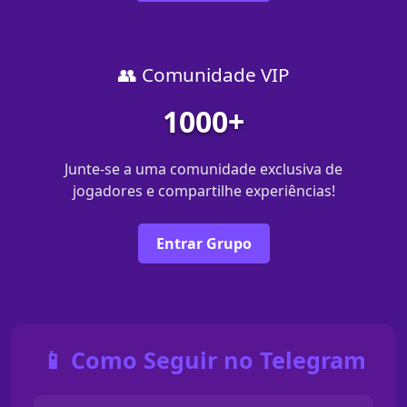
👥 Comunidade VIP
1000+
Junte-se a uma comunidade exclusiva de
jogadores e compartilhe experiências!
Entrar Grupo
📱 Como Seguir no Telegram