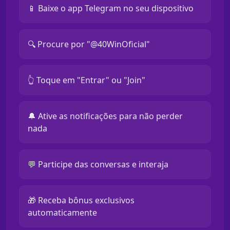
📱 Baixe o app Telegram no seu dispositivo
🔍 Procure por "@40WinOficial"
👆 Toque em "Entrar" ou "Join"
🔔 Ative as notificações para não perder
nada
💬 Participe das conversas e interaja
🎁 Receba bônus exclusivos
automaticamente