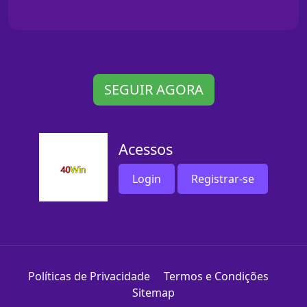
SEGUIR AGORA
Acessos
Login
Registrar-se
Políticas de Privacidade
Termos e Condições
Sitemap