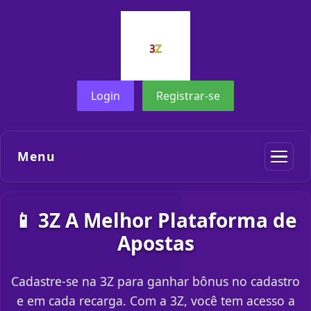
Login
Registrar-se
Menu
📱 3Z A Melhor Plataforma de
Apostas
Cadastre-se na 3Z para ganhar bônus no cadastro
e em cada recarga. Com a 3Z, você tem acesso a