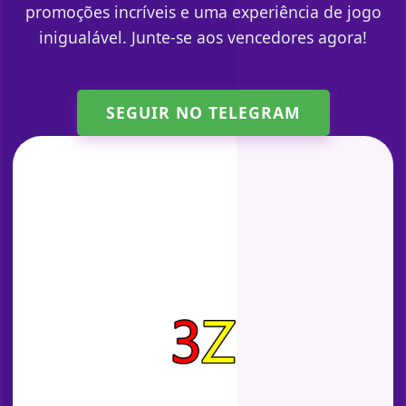
promoções incríveis e uma experiência de jogo
inigualável. Junte-se aos vencedores agora!
SEGUIR NO TELEGRAM