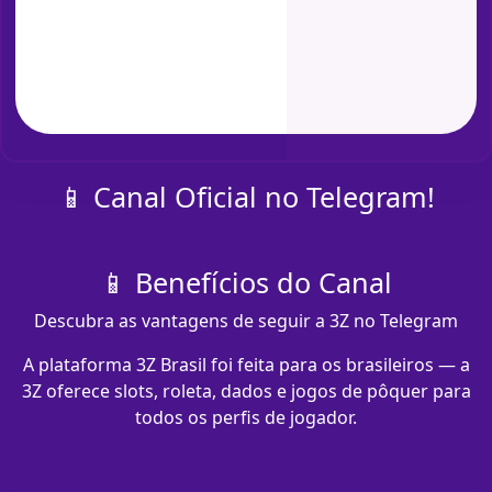
📱 Canal Oficial no Telegram!
📱 Benefícios do Canal
Descubra as vantagens de seguir a 3Z no Telegram
A plataforma 3Z Brasil foi feita para os brasileiros — a
3Z oferece slots, roleta, dados e jogos de pôquer para
todos os perfis de jogador.