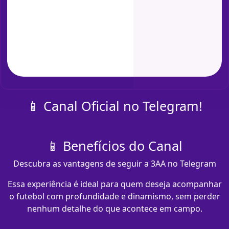
📱 Canal Oficial no Telegram!
📱 Benefícios do Canal
Descubra as vantagens de seguir a 3AA no Telegram
Essa experiência é ideal para quem deseja acompanhar
o futebol com profundidade e dinamismo, sem perder
nenhum detalhe do que acontece em campo.