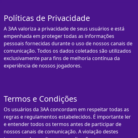
Políticas de Privacidade
A 3AA valoriza a privacidade de seus usuários e está
empenhada em proteger todas as informações
pessoais fornecidas durante o uso de nossos canais de
comunicação. Todos os dados coletados são utilizados
exclusivamente para fins de melhoria contínua da
experiência de nossos jogadores.
Termos e Condições
Os usuários da 3AA concordam em respeitar todas as
regras e regulamentos estabelecidos. É importante ler
e entender todos os termos antes de participar de
nossos canais de comunicação. A violação destes