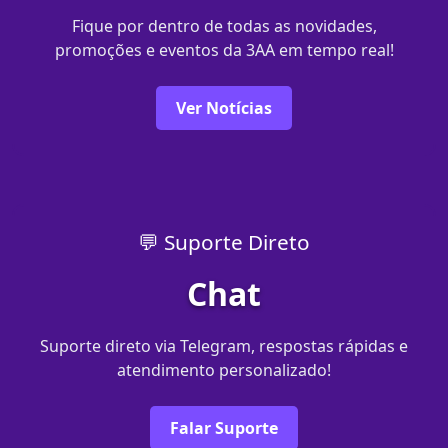
Fique por dentro de todas as novidades,
promoções e eventos da 3AA em tempo real!
Ver Notícias
💬 Suporte Direto
Chat
Suporte direto via Telegram, respostas rápidas e
atendimento personalizado!
Falar Suporte