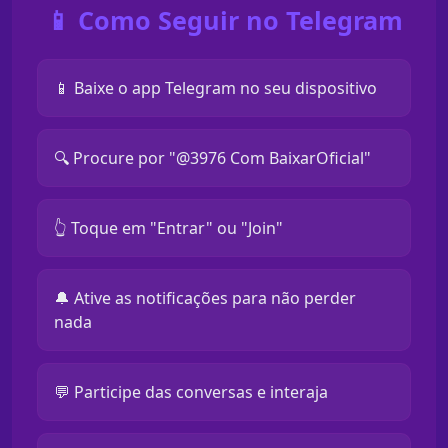
📱 Como Seguir no Telegram
📱 Baixe o app Telegram no seu dispositivo
🔍 Procure por "@3976 Com BaixarOficial"
👆 Toque em "Entrar" ou "Join"
🔔 Ative as notificações para não perder
nada
💬 Participe das conversas e interaja