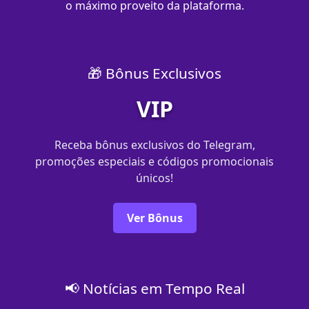
o máximo proveito da plataforma.
🎁 Bônus Exclusivos
VIP
Receba bônus exclusivos do Telegram,
promoções especiais e códigos promocionais
únicos!
Ver Bônus
📢 Notícias em Tempo Real