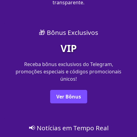
transparente.
🎁 Bônus Exclusivos
VIP
Receba bônus exclusivos do Telegram,
promoções especiais e códigos promocionais
únicos!
Ver Bônus
📢 Notícias em Tempo Real