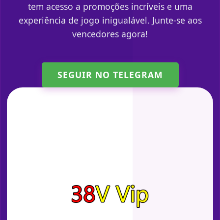
tem acesso a promoções incríveis e uma
experiência de jogo inigualável. Junte-se aos
vencedores agora!
SEGUIR NO TELEGRAM