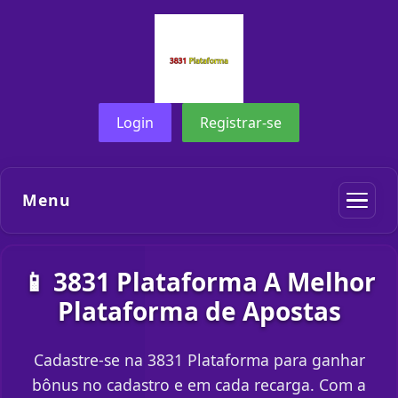
Login
Registrar-se
Menu
📱 3831 Plataforma A Melhor
Plataforma de Apostas
Cadastre-se na 3831 Plataforma para ganhar
bônus no cadastro e em cada recarga. Com a