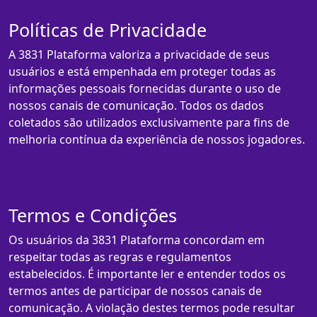
Políticas de Privacidade
A 3831 Plataforma valoriza a privacidade de seus
usuários e está empenhada em proteger todas as
informações pessoais fornecidas durante o uso de
nossos canais de comunicação. Todos os dados
coletados são utilizados exclusivamente para fins de
melhoria contínua da experiência de nossos jogadores.
Termos e Condições
Os usuários da 3831 Plataforma concordam em
respeitar todas as regras e regulamentos
estabelecidos. É importante ler e entender todos os
termos antes de participar de nossos canais de
comunicação. A violação destes termos pode resultar