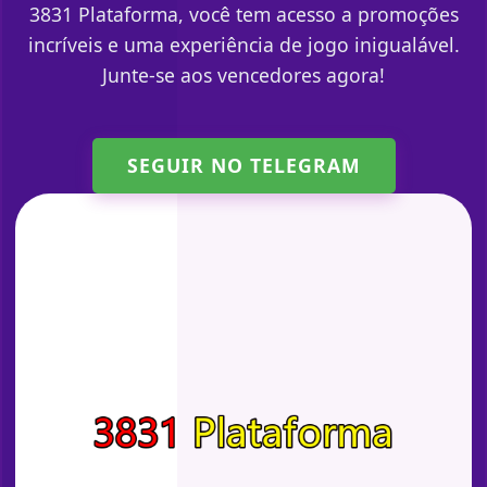
3831 Plataforma, você tem acesso a promoções
incríveis e uma experiência de jogo inigualável.
Junte-se aos vencedores agora!
SEGUIR NO TELEGRAM