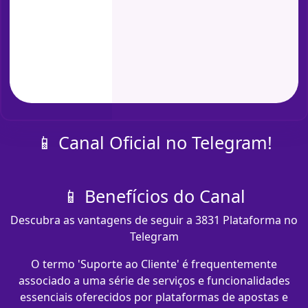
📱 Canal Oficial no Telegram!
📱 Benefícios do Canal
Descubra as vantagens de seguir a 3831 Plataforma no
Telegram
O termo 'Suporte ao Cliente' é frequentemente
associado a uma série de serviços e funcionalidades
essenciais oferecidos por plataformas de apostas e