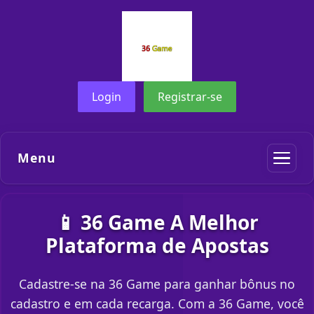
Login
Registrar-se
Menu
📱 36 Game A Melhor
Plataforma de Apostas
Cadastre-se na 36 Game para ganhar bônus no
cadastro e em cada recarga. Com a 36 Game, você