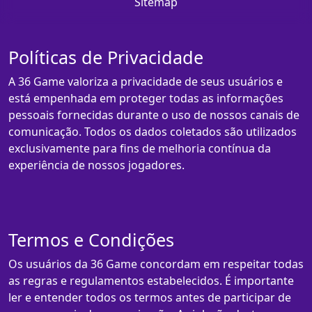
Sitemap
Políticas de Privacidade
A 36 Game valoriza a privacidade de seus usuários e
está empenhada em proteger todas as informações
pessoais fornecidas durante o uso de nossos canais de
comunicação. Todos os dados coletados são utilizados
exclusivamente para fins de melhoria contínua da
experiência de nossos jogadores.
Termos e Condições
Os usuários da 36 Game concordam em respeitar todas
as regras e regulamentos estabelecidos. É importante
ler e entender todos os termos antes de participar de