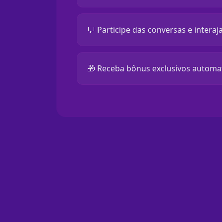
💬 Participe das conversas e interaj
🎁 Receba bônus exclusivos autom