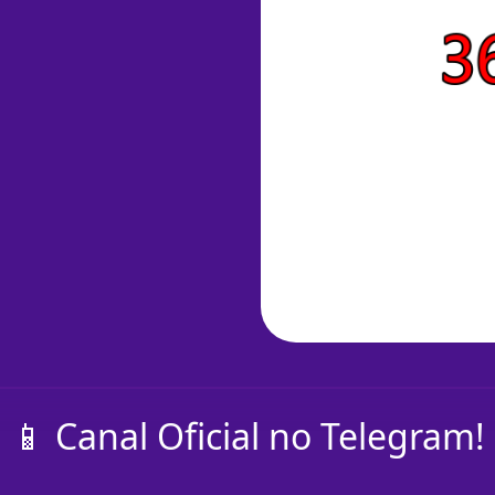
📱 Canal Oficial no Telegram!