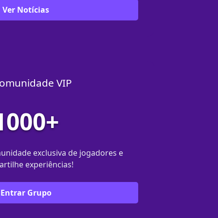
Ver Notícias
Comunidade VIP
1000+
unidade exclusiva de jogadores e
rtilhe experiências!
Entrar Grupo