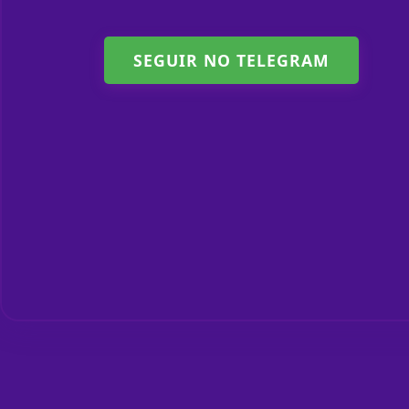
SEGUIR NO TELEGRAM