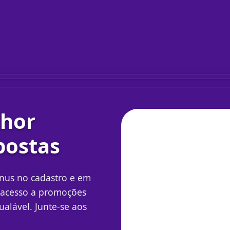
lhor
postas
nus no cadastro e em
 acesso a promoções
ualável. Junte-se aos