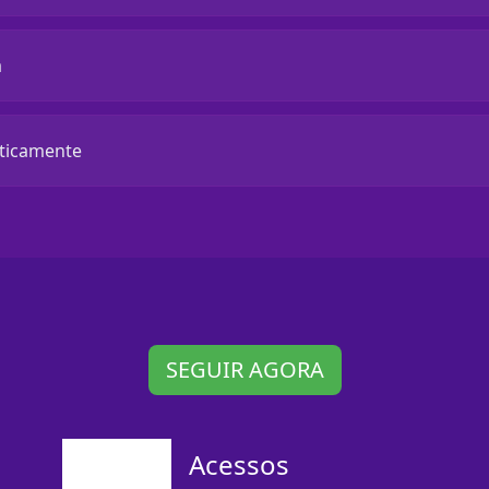
a
aticamente
SEGUIR AGORA
Acessos