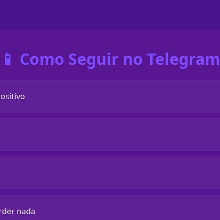
📱 Como Seguir no Telegram
ositivo
erder nada