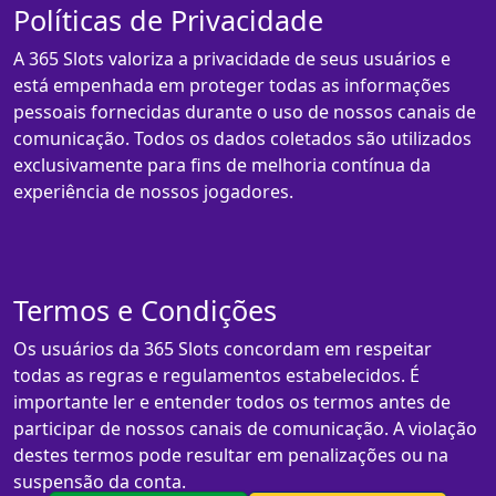
Políticas de Privacidade
A 365 Slots valoriza a privacidade de seus usuários e
está empenhada em proteger todas as informações
pessoais fornecidas durante o uso de nossos canais de
comunicação. Todos os dados coletados são utilizados
exclusivamente para fins de melhoria contínua da
experiência de nossos jogadores.
Termos e Condições
Os usuários da 365 Slots concordam em respeitar
todas as regras e regulamentos estabelecidos. É
importante ler e entender todos os termos antes de
participar de nossos canais de comunicação. A violação
destes termos pode resultar em penalizações ou na
suspensão da conta.