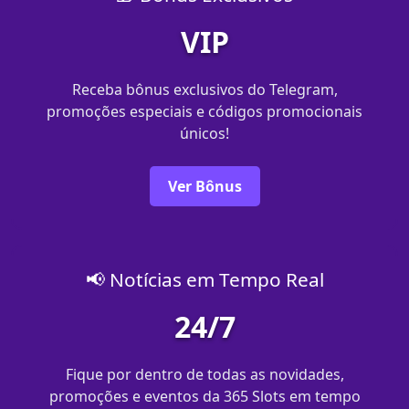
VIP
Receba bônus exclusivos do Telegram,
promoções especiais e códigos promocionais
únicos!
Ver Bônus
📢 Notícias em Tempo Real
24/7
Fique por dentro de todas as novidades,
promoções e eventos da 365 Slots em tempo