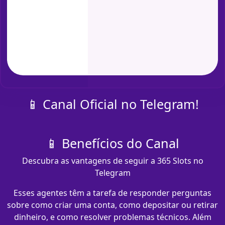
📱 Canal Oficial no Telegram!
📱 Benefícios do Canal
Descubra as vantagens de seguir a 365 Slots no
Telegram
Esses agentes têm a tarefa de responder perguntas
sobre como criar uma conta, como depositar ou retirar
dinheiro, e como resolver problemas técnicos. Além