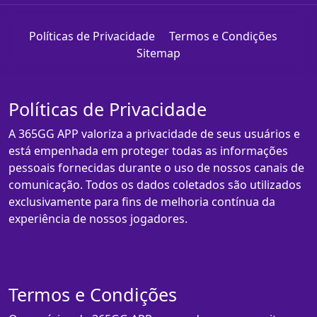
Políticas de Privacidade
Termos e Condições
Sitemap
Políticas de Privacidade
A 365GG APP valoriza a privacidade de seus usuários e
está empenhada em proteger todas as informações
pessoais fornecidas durante o uso de nossos canais de
comunicação. Todos os dados coletados são utilizados
exclusivamente para fins de melhoria contínua da
experiência de nossos jogadores.
Termos e Condições