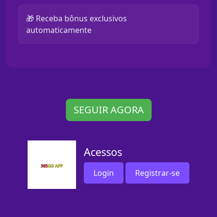
🎁 Receba bônus exclusivos
automaticamente
SEGUIR AGORA
Acessos
Login
Registrar-se