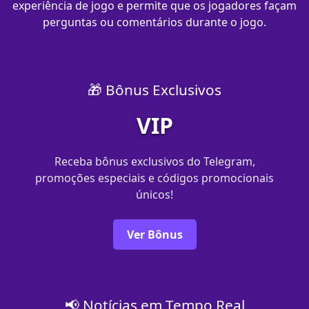
experiência de jogo e permite que os jogadores façam
perguntas ou comentários durante o jogo.
🎁 Bônus Exclusivos
VIP
Receba bônus exclusivos do Telegram,
promoções especiais e códigos promocionais
únicos!
Ver Bônus
📢 Notícias em Tempo Real