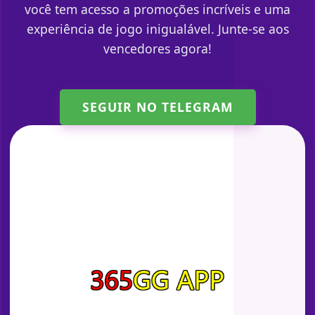
você tem acesso a promoções incríveis e uma
experiência de jogo inigualável. Junte-se aos
vencedores agora!
SEGUIR NO TELEGRAM