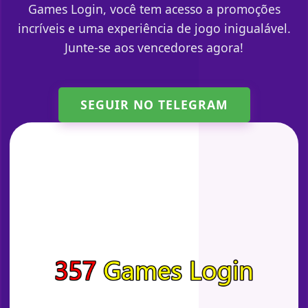
Games Login, você tem acesso a promoções
incríveis e uma experiência de jogo inigualável.
Junte-se aos vencedores agora!
SEGUIR NO TELEGRAM