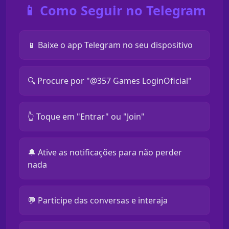
📱 Como Seguir no Telegram
📱 Baixe o app Telegram no seu dispositivo
🔍 Procure por "@357 Games LoginOficial"
👆 Toque em "Entrar" ou "Join"
🔔 Ative as notificações para não perder
nada
💬 Participe das conversas e interaja