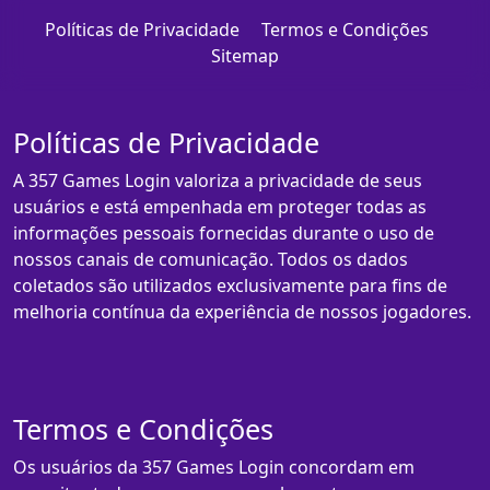
Políticas de Privacidade
Termos e Condições
Sitemap
Políticas de Privacidade
A 357 Games Login valoriza a privacidade de seus
usuários e está empenhada em proteger todas as
informações pessoais fornecidas durante o uso de
nossos canais de comunicação. Todos os dados
coletados são utilizados exclusivamente para fins de
melhoria contínua da experiência de nossos jogadores.
Termos e Condições
Os usuários da 357 Games Login concordam em