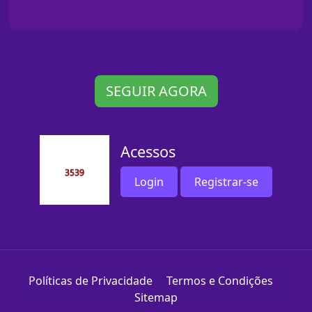
SEGUIR AGORA
Acessos
Login
Registrar-se
Políticas de Privacidade
Termos e Condições
Sitemap