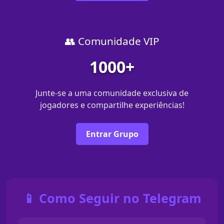
👥 Comunidade VIP
1000+
Junte-se a uma comunidade exclusiva de
jogadores e compartilhe experiências!
Entrar Grupo
📱 Como Seguir no Telegram