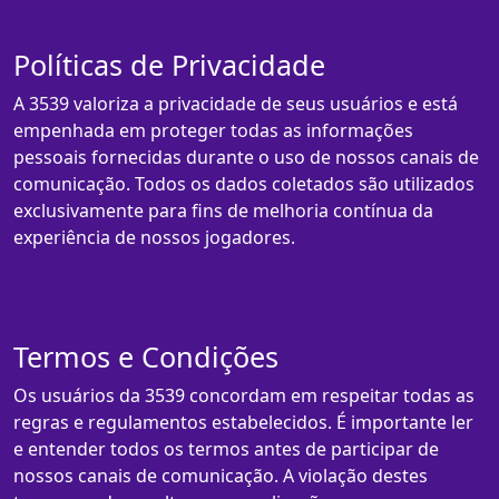
Políticas de Privacidade
A 3539 valoriza a privacidade de seus usuários e está
empenhada em proteger todas as informações
pessoais fornecidas durante o uso de nossos canais de
comunicação. Todos os dados coletados são utilizados
exclusivamente para fins de melhoria contínua da
experiência de nossos jogadores.
Termos e Condições
Os usuários da 3539 concordam em respeitar todas as
regras e regulamentos estabelecidos. É importante ler
e entender todos os termos antes de participar de
nossos canais de comunicação. A violação destes