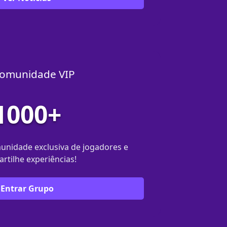
Comunidade VIP
1000+
unidade exclusiva de jogadores e
rtilhe experiências!
Entrar Grupo