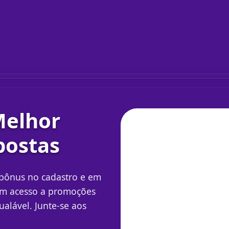
Melhor
postas
bônus no cadastro e em
em acesso a promoções
ualável. Junte-se aos