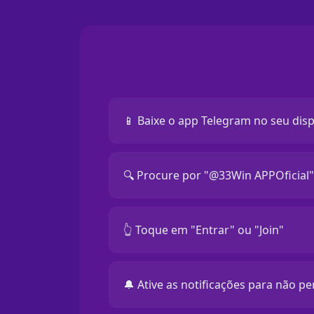
📱 Baixe o app Telegram no seu disp
🔍 Procure por "@33Win APPOficial"
👆 Toque em "Entrar" ou "Join"
🔔 Ative as notificações para não p