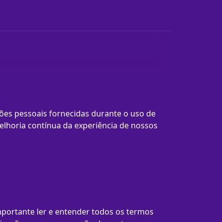
ões pessoais fornecidas durante o uso de
elhoria contínua da experiência de nossos
portante ler e entender todos os termos