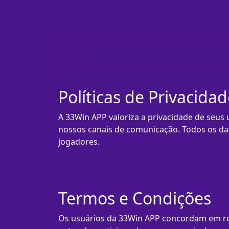
Políticas de Privacida
A 33Win APP valoriza a privacidade de seus
nossos canais de comunicação. Todos os dad
jogadores.
Termos e Condições
Os usuários da 33Win APP concordam em res