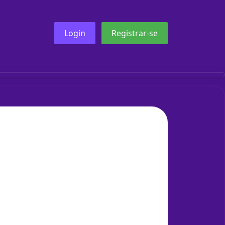
Login
Registrar-se