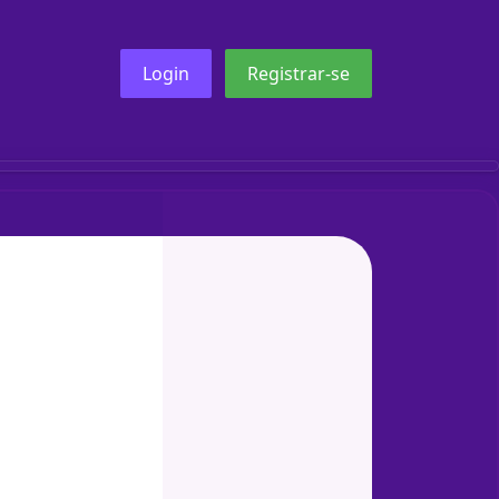
Login
Registrar-se