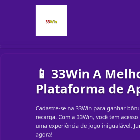
📱 33Win A Melh
Plataforma de A
Cadastre-se na 33Win para ganhar bônu
recarga. Com a 33Win, você tem acesso 
uma experiência de jogo inigualável. J
agora!