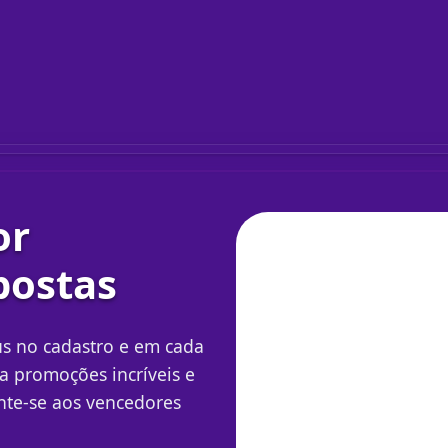
or
postas
s no cadastro e em cada
a promoções incríveis e
unte-se aos vencedores