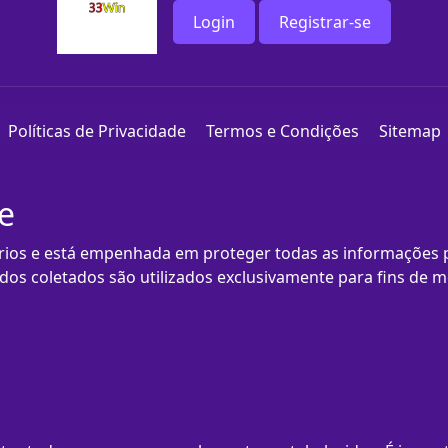
Login
Registrar-se
Políticas de Privacidade
Termos e Condições
Sitemap
de
ários e está empenhada em proteger todas as informações 
os coletados são utilizados exclusivamente para fins de m