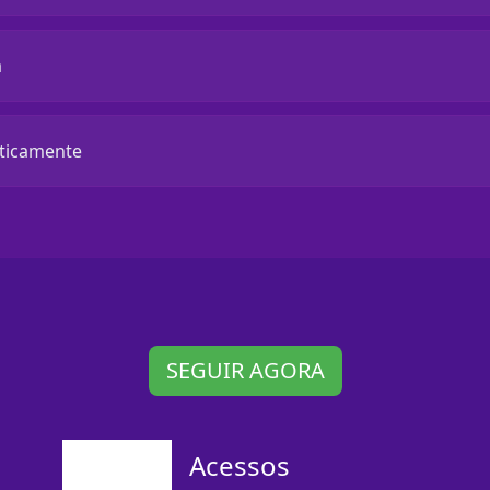
a
aticamente
SEGUIR AGORA
Acessos