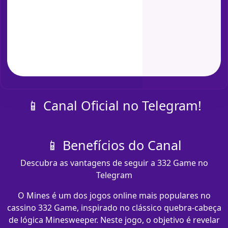
📱 Canal Oficial no Telegram!
📱 Benefícios do Canal
Descubra as vantagens de seguir a 332 Game no
Telegram
O Mines é um dos jogos online mais populares no
cassino 332 Game, inspirado no clássico quebra-cabeça
de lógica Minesweeper. Neste jogo, o objetivo é revelar