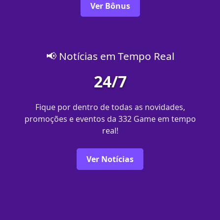
Ver Bônus
📢 Notícias em Tempo Real
24/7
Fique por dentro de todas as novidades,
promoções e eventos da 332 Game em tempo
real!
Ver Notícias