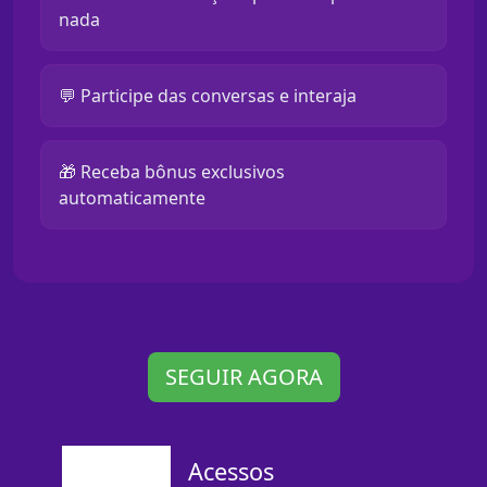
nada
💬 Participe das conversas e interaja
🎁 Receba bônus exclusivos
automaticamente
SEGUIR AGORA
Acessos