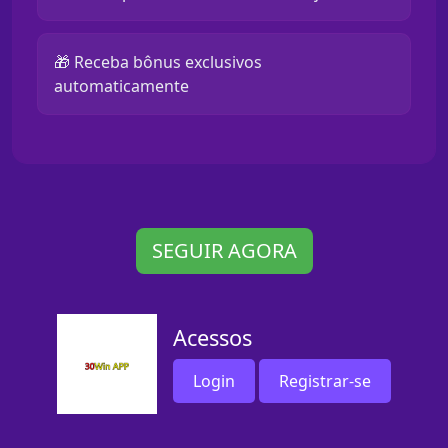
🎁 Receba bônus exclusivos
automaticamente
SEGUIR AGORA
Acessos
Login
Registrar-se