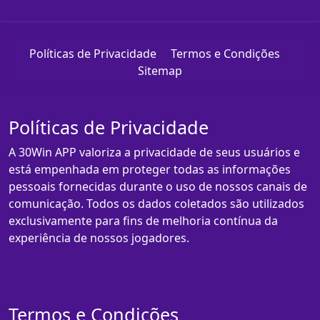
Políticas de Privacidade
Termos e Condições
Sitemap
Políticas de Privacidade
A 30Win APP valoriza a privacidade de seus usuários e
está empenhada em proteger todas as informações
pessoais fornecidas durante o uso de nossos canais de
comunicação. Todos os dados coletados são utilizados
exclusivamente para fins de melhoria contínua da
experiência de nossos jogadores.
Termos e Condições