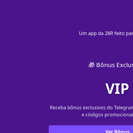
Um app da 28R feito par
🎁 Bônus Exclu
VIP
Receba bônus exclusivos do Telegra
e códigos promocionai
Ver Bônus