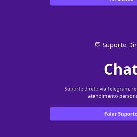
💬 Suporte Di
Cha
Suporte direto via Telegram, r
atendimento persona
Falar Suport