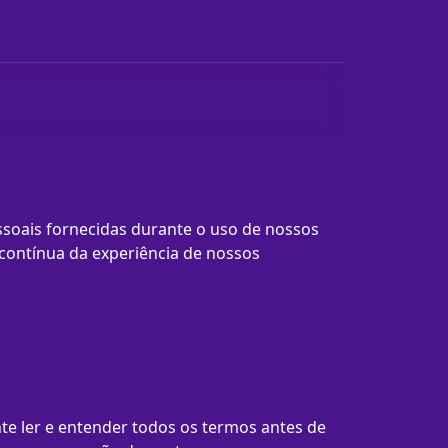
ssoais fornecidas durante o uso de nossos
 contínua da experiência de nossos
te ler e entender todos os termos antes de