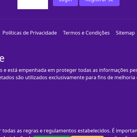
Políticas de Privacidade
Termos e Condições
Sitemap
de
ios e está empenhada em proteger todas as informações pe
tados são utilizados exclusivamente para fins de melhoria
todas as regras e regulamentos estabelecidos. É importan