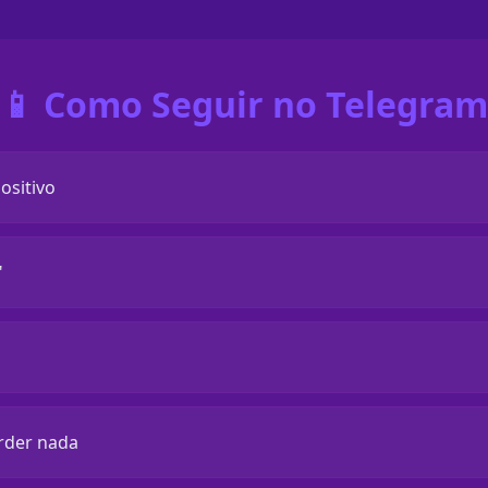
📱 Como Seguir no Telegram
ositivo
"
erder nada