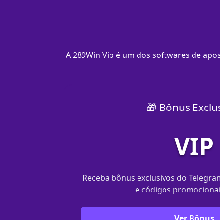
A 289Win Vip é um dos softwares de apost
🎁 Bônus Exclu
VIP
Receba bônus exclusivos do Telegra
e códigos promocionai
Ver Bônus