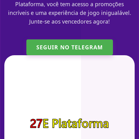
Plataforma, você tem acesso a promoções
incríveis e uma experiência de jogo inigualável.
Junte-se aos vencedores agora!
SEGUIR NO TELEGRAM