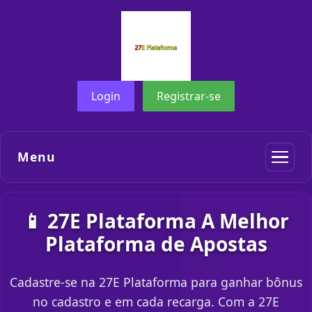
Login
Registrar-se
Menu
📱 27E Plataforma A Melhor
Plataforma de Apostas
Cadastre-se na 27E Plataforma para ganhar bônus
no cadastro e em cada recarga. Com a 27E