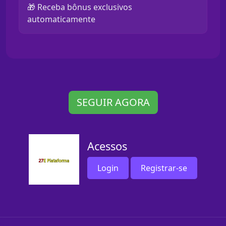
🎁 Receba bônus exclusivos
automaticamente
SEGUIR AGORA
Acessos
Login
Registrar-se