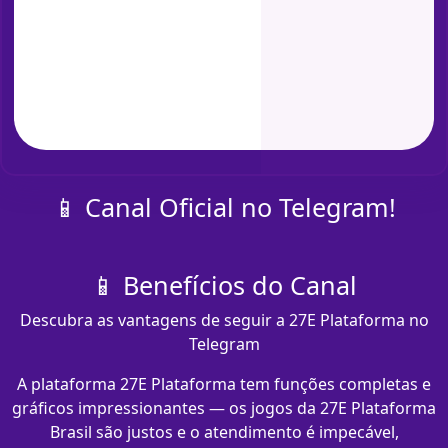
📱 Canal Oficial no Telegram!
📱 Benefícios do Canal
Descubra as vantagens de seguir a 27E Plataforma no
Telegram
A plataforma 27E Plataforma tem funções completas e
gráficos impressionantes — os jogos da 27E Plataforma
Brasil são justos e o atendimento é impecável,