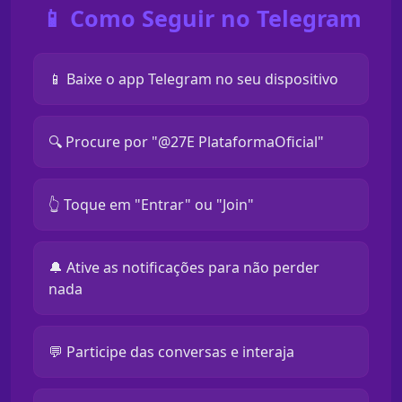
📱 Como Seguir no Telegram
📱 Baixe o app Telegram no seu dispositivo
🔍 Procure por "@27E PlataformaOficial"
👆 Toque em "Entrar" ou "Join"
🔔 Ative as notificações para não perder
nada
💬 Participe das conversas e interaja