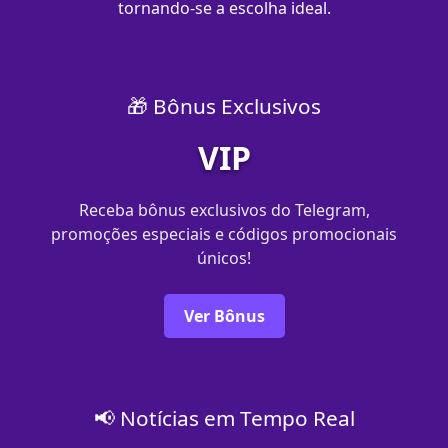
tornando-se a escolha ideal.
🎁 Bônus Exclusivos
VIP
Receba bônus exclusivos do Telegram,
promoções especiais e códigos promocionais
únicos!
Ver Bônus
📢 Notícias em Tempo Real