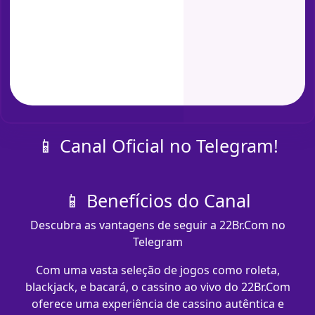
📱 Canal Oficial no Telegram!
📱 Benefícios do Canal
Descubra as vantagens de seguir a 22Br.Com no
Telegram
Com uma vasta seleção de jogos como roleta,
blackjack, e bacará, o cassino ao vivo do 22Br.Com
oferece uma experiência de cassino autêntica e