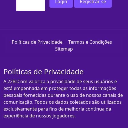
Login
Registrar-se
Políticas de Privacidade
Termos e Condições
Sitemap
Políticas de Privacidade
A 22Br.Com valoriza a privacidade de seus usuários e
está empenhada em proteger todas as informações
pessoais fornecidas durante o uso de nossos canais de
comunicação. Todos os dados coletados são utilizados
exclusivamente para fins de melhoria contínua da
experiência de nossos jogadores.