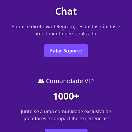
Chat
Suporte direto via Telegram, respostas rápidas e
atendimento personalizado!
Falar Suporte
👥 Comunidade VIP
1000+
Junte-se a uma comunidade exclusiva de
jogadores e compartilhe experiências!