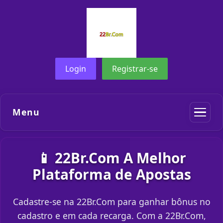
Login
Registrar-se
Menu
📱 22Br.Com A Melhor
Plataforma de Apostas
Cadastre-se na 22Br.Com para ganhar bônus no
cadastro e em cada recarga. Com a 22Br.Com,