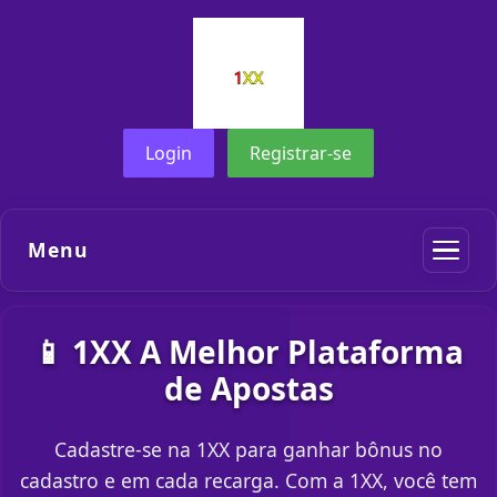
Login
Registrar-se
Menu
📱 1XX A Melhor Plataforma
de Apostas
Cadastre-se na 1XX para ganhar bônus no
cadastro e em cada recarga. Com a 1XX, você tem