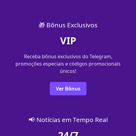
🎁 Bônus Exclusivos
VIP
Receba bônus exclusivos do Telegram,
promoções especiais e códigos promocionais
únicos!
Ver Bônus
📢 Notícias em Tempo Real
24/7