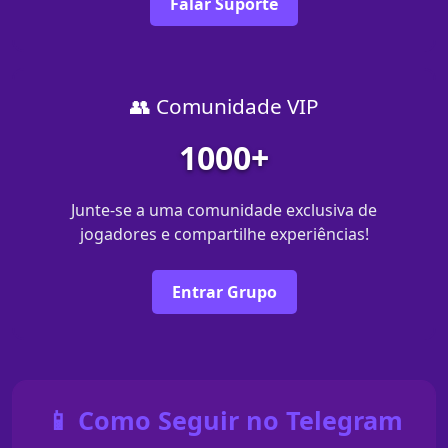
Falar Suporte
👥 Comunidade VIP
1000+
Junte-se a uma comunidade exclusiva de
jogadores e compartilhe experiências!
Entrar Grupo
📱 Como Seguir no Telegram