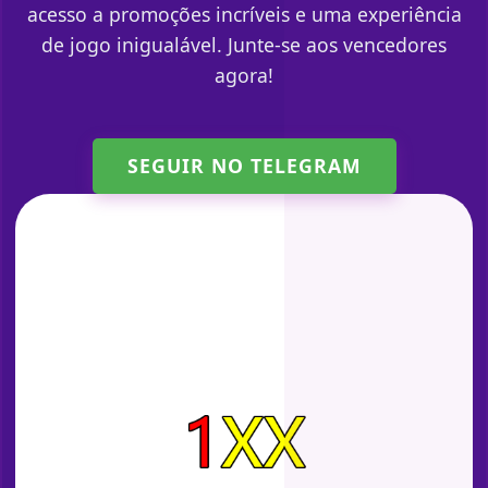
acesso a promoções incríveis e uma experiência
de jogo inigualável. Junte-se aos vencedores
agora!
SEGUIR NO TELEGRAM