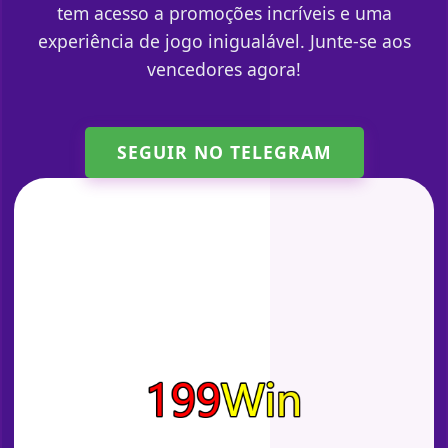
tem acesso a promoções incríveis e uma
experiência de jogo inigualável. Junte-se aos
vencedores agora!
SEGUIR NO TELEGRAM