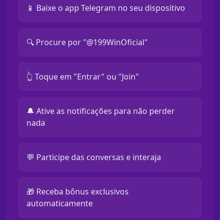
📱 Baixe o app Telegram no seu dispositivo
🔍 Procure por "@199WinOficial"
👆 Toque em "Entrar" ou "Join"
🔔 Ative as notificações para não perder
nada
💬 Participe das conversas e interaja
🎁 Receba bônus exclusivos
automaticamente