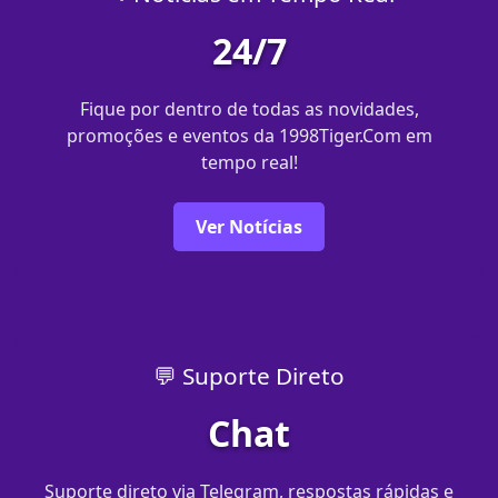
24/7
Fique por dentro de todas as novidades,
promoções e eventos da 1998Tiger.Com em
tempo real!
Ver Notícias
💬 Suporte Direto
Chat
Suporte direto via Telegram, respostas rápidas e