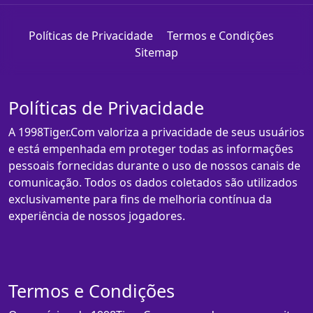
Políticas de Privacidade
Termos e Condições
Sitemap
Políticas de Privacidade
A 1998Tiger.Com valoriza a privacidade de seus usuários
e está empenhada em proteger todas as informações
pessoais fornecidas durante o uso de nossos canais de
comunicação. Todos os dados coletados são utilizados
exclusivamente para fins de melhoria contínua da
experiência de nossos jogadores.
Termos e Condições