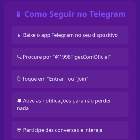
📱 Como Seguir no Telegram
📱 Baixe o app Telegram no seu dispositivo
🔍 Procure por "@1998Tiger.ComOficial"
👆 Toque em "Entrar" ou "Join"
🔔 Ative as notificações para não perder
nada
💬 Participe das conversas e interaja