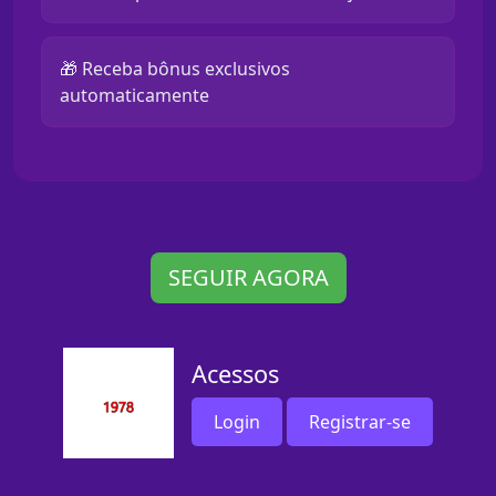
🎁 Receba bônus exclusivos
automaticamente
SEGUIR AGORA
Acessos
Login
Registrar-se