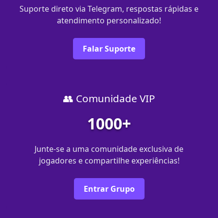
Suporte direto via Telegram, respostas rápidas e
atendimento personalizado!
Falar Suporte
👥 Comunidade VIP
1000+
Junte-se a uma comunidade exclusiva de
jogadores e compartilhe experiências!
Entrar Grupo