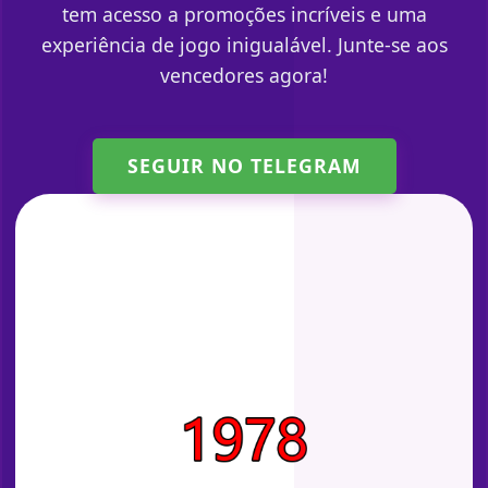
tem acesso a promoções incríveis e uma
experiência de jogo inigualável. Junte-se aos
vencedores agora!
SEGUIR NO TELEGRAM