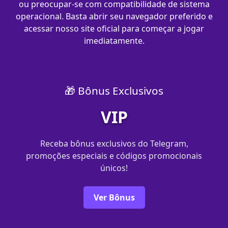
ou preocupar-se com compatibilidade de sistema
operacional. Basta abrir seu navegador preferido e
acessar nosso site oficial para começar a jogar
imediatamente.
🎁 Bônus Exclusivos
VIP
Receba bônus exclusivos do Telegram,
promoções especiais e códigos promocionais
únicos!
Ver Bônus