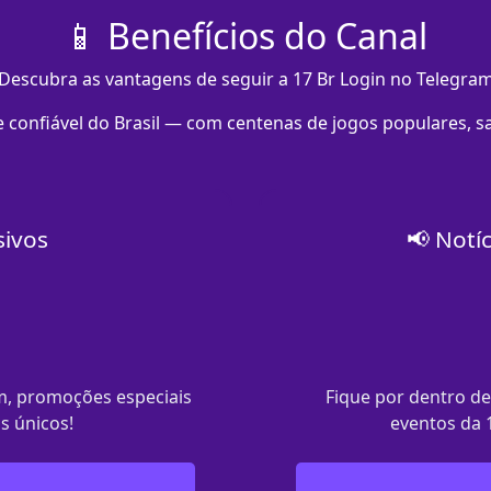
📱 Benefícios do Canal
Descubra as vantagens de seguir a 17 Br Login no Telegra
 e confiável do Brasil — com centenas de jogos populares, sa
sivos
📢 Notí
m, promoções especiais
Fique por dentro d
s únicos!
eventos da 