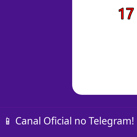
📱 Canal Oficial no Telegram!