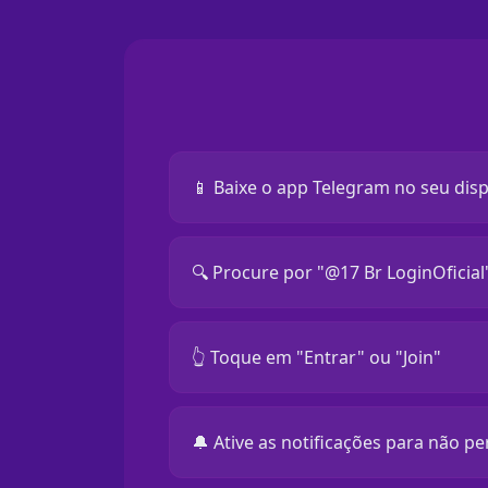
📱 Baixe o app Telegram no seu disp
🔍 Procure por "@17 Br LoginOficial
👆 Toque em "Entrar" ou "Join"
🔔 Ative as notificações para não p