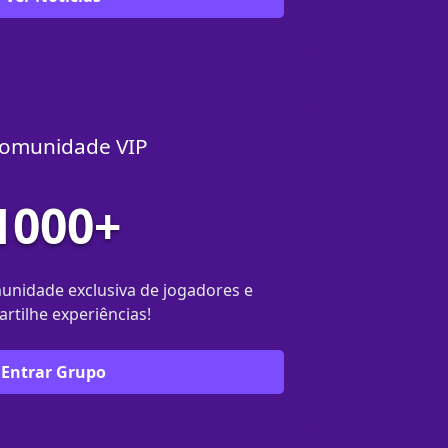
Comunidade VIP
1000+
unidade exclusiva de jogadores e
rtilhe experiências!
Entrar Grupo