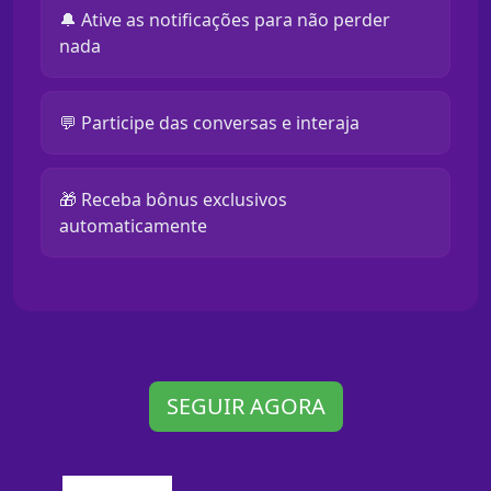
🔔 Ative as notificações para não perder
nada
💬 Participe das conversas e interaja
🎁 Receba bônus exclusivos
automaticamente
SEGUIR AGORA