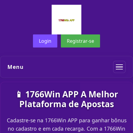
Login
Registrar-se
Menu
📱 1766Win APP A Melhor
Plataforma de Apostas
Cadastre-se na 1766Win APP para ganhar bônus
no cadastro e em cada recarga. Com a 1766Win