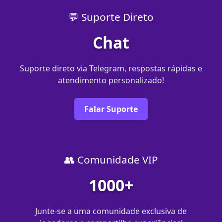
💬 Suporte Direto
Chat
Suporte direto via Telegram, respostas rápidas e
atendimento personalizado!
Falar Suporte
👥 Comunidade VIP
1000+
Junte-se a uma comunidade exclusiva de