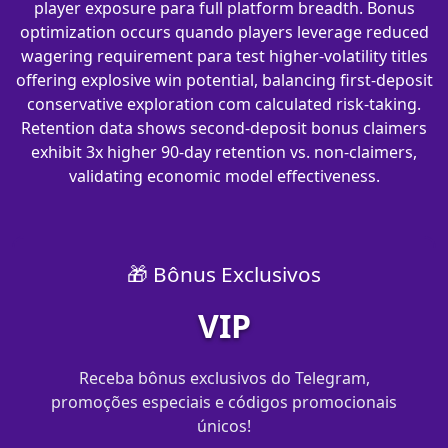
player exposure para full platform breadth. Bonus
optimization occurs quando players leverage reduced
wagering requirement para test higher-volatility titles
offering explosive win potential, balancing first-deposit
conservative exploration com calculated risk-taking.
Retention data shows second-deposit bonus claimers
exhibit 3x higher 90-day retention vs. non-claimers,
validating economic model effectiveness.
🎁 Bônus Exclusivos
VIP
Receba bônus exclusivos do Telegram,
promoções especiais e códigos promocionais
únicos!