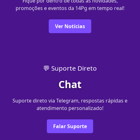
Fique por dentro de todas as novidades,
promoções e eventos da 14Pg em tempo real!
Ver Notícias
💬 Suporte Direto
Chat
Suporte direto via Telegram, respostas rápidas e
atendimento personalizado!
Falar Suporte