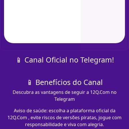
📱 Canal Oficial no Telegram!
📱 Benefícios do Canal
Descubra as vantagens de seguir a 12Q.Com no
Telegram
Aviso de saúde: escolha a plataforma oficial da
12Q.Com , evite riscos de versões piratas, jogue com
responsabilidade e viva com alegria.