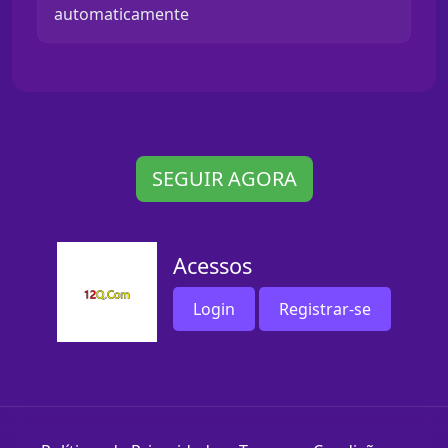
automaticamente
SEGUIR AGORA
Acessos
Login
Registrar-se