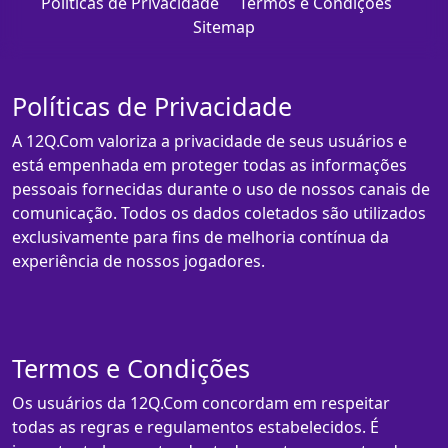
Políticas de Privacidade
Termos e Condições
Sitemap
Políticas de Privacidade
A 12Q.Com valoriza a privacidade de seus usuários e
está empenhada em proteger todas as informações
pessoais fornecidas durante o uso de nossos canais de
comunicação. Todos os dados coletados são utilizados
exclusivamente para fins de melhoria contínua da
experiência de nossos jogadores.
Termos e Condições
Os usuários da 12Q.Com concordam em respeitar
todas as regras e regulamentos estabelecidos. É