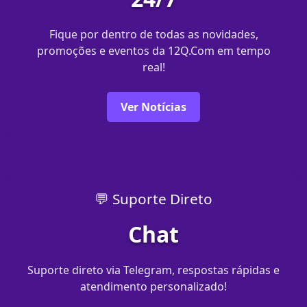
Fique por dentro de todas as novidades,
promoções e eventos da 12Q.Com em tempo
real!
Ver Notícias
💬 Suporte Direto
Chat
Suporte direto via Telegram, respostas rápidas e
atendimento personalizado!