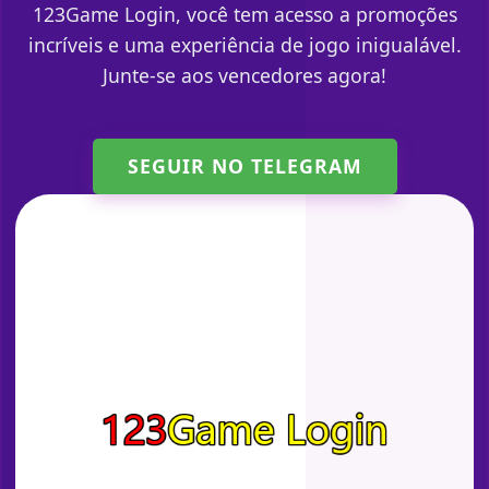
123Game Login, você tem acesso a promoções
incríveis e uma experiência de jogo inigualável.
Junte-se aos vencedores agora!
SEGUIR NO TELEGRAM