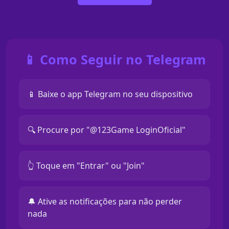
📱 Como Seguir no Telegram
📱 Baixe o app Telegram no seu dispositivo
🔍 Procure por "@123Game LoginOficial"
👆 Toque em "Entrar" ou "Join"
🔔 Ative as notificações para não perder
nada