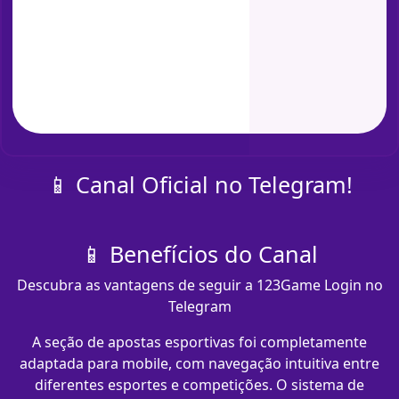
📱 Canal Oficial no Telegram!
📱 Benefícios do Canal
Descubra as vantagens de seguir a 123Game Login no
Telegram
A seção de apostas esportivas foi completamente
adaptada para mobile, com navegação intuitiva entre
diferentes esportes e competições. O sistema de