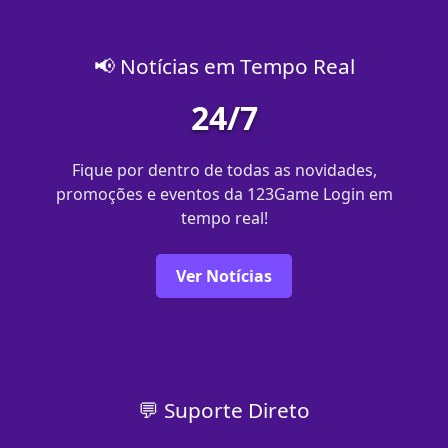
📢 Notícias em Tempo Real
24/7
Fique por dentro de todas as novidades,
promoções e eventos da 123Game Login em
tempo real!
Ver Notícias
💬 Suporte Direto