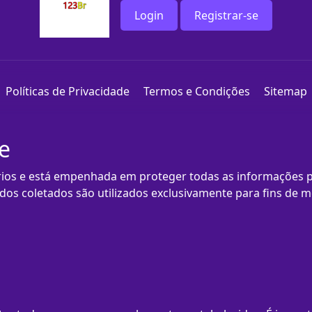
Login
Registrar-se
Políticas de Privacidade
Termos e Condições
Sitemap
de
ários e está empenhada em proteger todas as informações 
os coletados são utilizados exclusivamente para fins de m