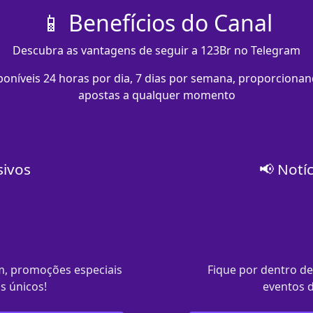
📱 Benefícios do Canal
Descubra as vantagens de seguir a 123Br no Telegram
sponíveis 24 horas por dia, 7 dias por semana, proporciona
apostas a qualquer momento
sivos
📢 Notí
m, promoções especiais
Fique por dentro d
s únicos!
eventos 