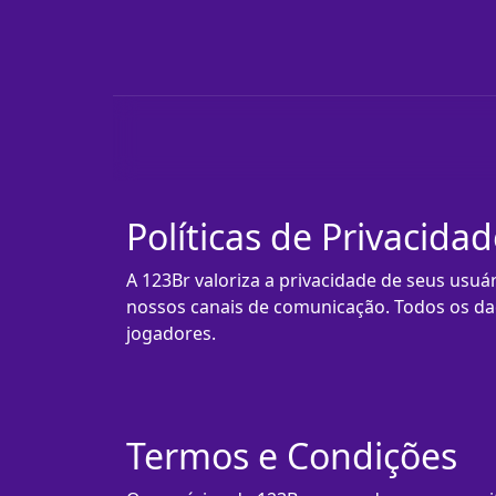
Políticas de Privacida
A 123Br valoriza a privacidade de seus usu
nossos canais de comunicação. Todos os dad
jogadores.
Termos e Condições