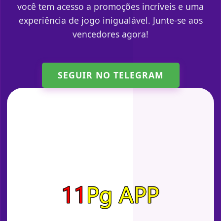
você tem acesso a promoções incríveis e uma
experiência de jogo inigualável. Junte-se aos
vencedores agora!
SEGUIR NO TELEGRAM