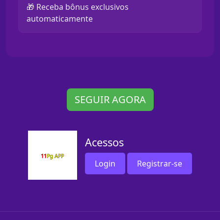
🎁 Receba bônus exclusivos
automaticamente
SEGUIR AGORA
Acessos
Login
Registrar-se