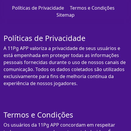
Políticas de Privacidade
Termos e Condições
Sitemap
Políticas de Privacidade
A 11Pg APP valoriza a privacidade de seus usuários e
está empenhada em proteger todas as informações
pessoais fornecidas durante o uso de nossos canais de
comunicação. Todos os dados coletados são utilizados
exclusivamente para fins de melhoria contínua da
experiência de nossos jogadores.
Termos e Condições
Os usuários da 11Pg APP concordam em respeitar