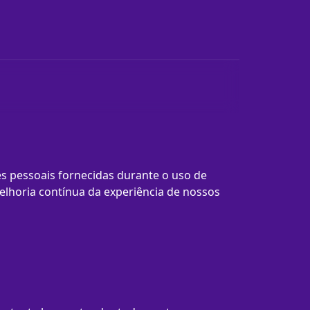
s pessoais fornecidas durante o uso de
elhoria contínua da experiência de nossos