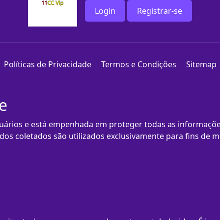
Login
Registrar-se
Políticas de Privacidade
Termos e Condições
Sitemap
de
usuários e está empenhada em proteger todas as informaçõe
os coletados são utilizados exclusivamente para fins de m