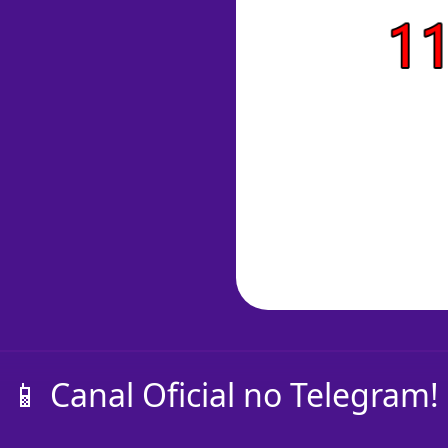
📱 Canal Oficial no Telegram!