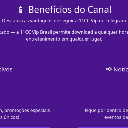
📱 Benefícios do Canal
Descubra as vantagens de seguir a 11CC Vip no Telegram
itado — a 11CC Vip Brasil permite download a qualquer hor
entretenimento em qualquer lugar.
sivos
📢 Notí
m, promoções especiais
Fique por dentro d
s únicos!
eventos da