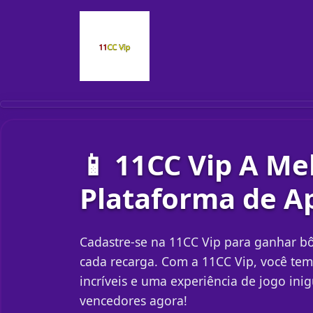
📱 11CC Vip A Me
Plataforma de A
Cadastre-se na 11CC Vip para ganhar b
cada recarga. Com a 11CC Vip, você te
incríveis e uma experiência de jogo inig
vencedores agora!