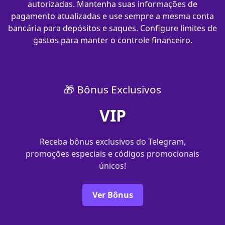
autorizadas. Mantenha suas informações de
pagamento atualizadas e use sempre a mesma conta
bancária para depósitos e saques. Configure limites de
gastos para manter o controle financeiro.
🎁 Bônus Exclusivos
VIP
Receba bônus exclusivos do Telegram,
promoções especiais e códigos promocionais
únicos!
Ver Bônus