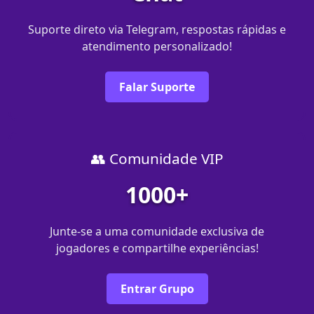
Suporte direto via Telegram, respostas rápidas e
atendimento personalizado!
Falar Suporte
👥 Comunidade VIP
1000+
Junte-se a uma comunidade exclusiva de
jogadores e compartilhe experiências!
Entrar Grupo