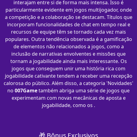
interajam entre si de forma mais intensa. Isso é
particularmente evidente em jogos multijogador, onde
a competição e a colaboração se destacam. Títulos que
incorporam funcionalidades de chat em tempo real e
recursos de equipe têm se tornado cada vez mais
populares. Outra tendência observada é a gamificação
de elementos não relacionados a jogos, como a
inclusão de narrativas envolventes e missões que
tornam a jogabilidade ainda mais interessante. Os
jogos que conseguem unir uma história rica com
jogabilidade cativante tendem a receber uma recepção
calorosa do público. Além disso, a categoria 'Novidades'
no
007Game
também abriga uma série de jogos que
experimentam com novas mecânicas de aposta e
jogabilidade, como os .
🎁 Bônus Exclusivos