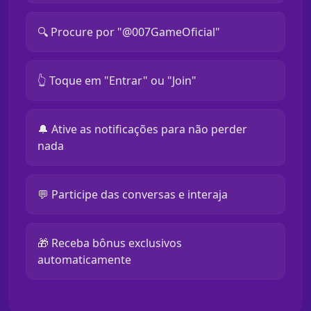
🔍 Procure por "@007GameOficial"
👆 Toque em "Entrar" ou "Join"
🔔 Ative as notificações para não perder
nada
💬 Participe das conversas e interaja
🎁 Receba bônus exclusivos
automaticamente