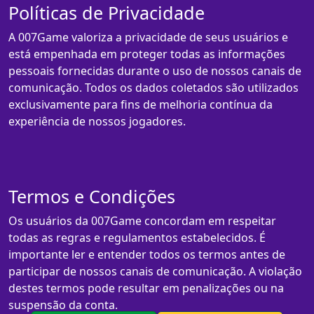
Políticas de Privacidade
A 007Game valoriza a privacidade de seus usuários e
está empenhada em proteger todas as informações
pessoais fornecidas durante o uso de nossos canais de
comunicação. Todos os dados coletados são utilizados
exclusivamente para fins de melhoria contínua da
experiência de nossos jogadores.
Termos e Condições
Os usuários da 007Game concordam em respeitar
todas as regras e regulamentos estabelecidos. É
importante ler e entender todos os termos antes de
participar de nossos canais de comunicação. A violação
destes termos pode resultar em penalizações ou na
suspensão da conta.